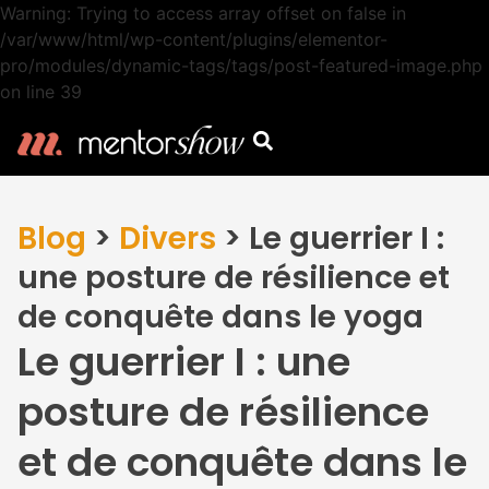
Warning: Trying to access array offset on false in
/var/www/html/wp-content/plugins/elementor-
pro/modules/dynamic-tags/tags/post-featured-image.php
on line 39
Blog
>
Divers
>
Le guerrier I :
une posture de résilience et
de conquête dans le yoga
Le guerrier I : une
posture de résilience
et de conquête dans le