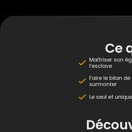
Ce 
Maîtriser son ég
l’esclave
Faire le bilan d
surmonter
Le seul et unique
Découv