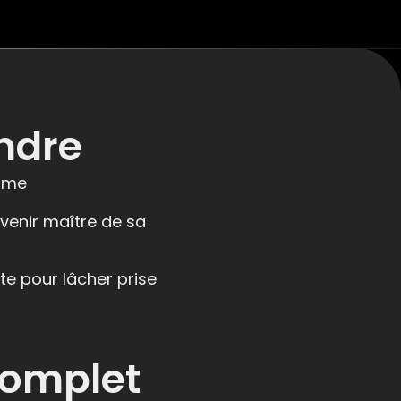
ndre
’âme
venir maître de sa
te pour lâcher prise
complet