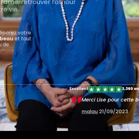
l’âme, retrouver l’amour
re vie.
réparez votre
rbeau
et tout
u de
Excellent
2,360 av
omplément des livres !
Merci Lise pour cette 
malau
21/09/2023