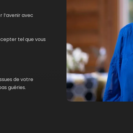
Chapitre
#4
 l’avenir avec
1. Comment se li
nos blessures ?
cepter tel que vous
2. La technique du
issues de votre
3. Comment pratiq
as guéries.
4. Les situations
la pratique du dia
5. Comment pratiq