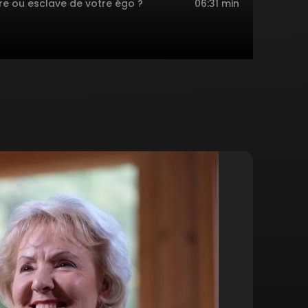
re ou esclave de votre égo ?
06:31 min
ur de l'égo.
08:39 min
e l'égo : la culpabilité.
15:46 min
r maître de sa vie ?
11:18 min
s de l'âme et leurs masques.
25:47 min