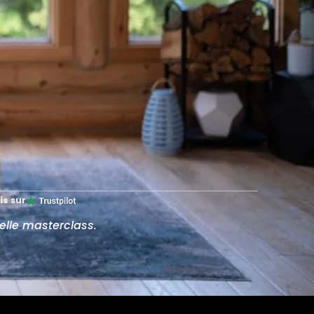
is
sur
belle masterclass.