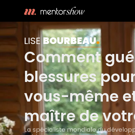
.
LISE
BOURBEAU
Comment guér
blessures pour
vous-même et
maître de votr
La spécialiste mondiale du dévelo