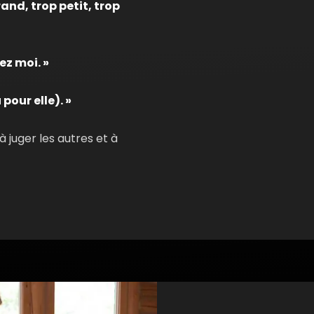
rand, trop petit, trop
6. Les pouvoirs a
ez moi. »
 pour elle). »
 juger les autres et à