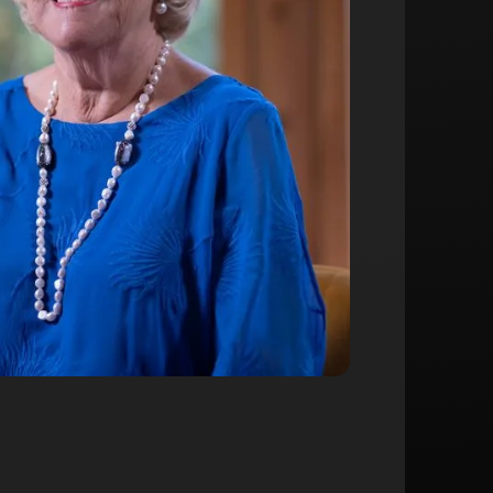
bérer de nos masques pour guérir de
14:52 min
 dialogue intérieur.
12:23 min
uer le dialogue intérieur à deux ?
14:56 min
 qui peuvent se présenter pendant
11:20 min
logue intérieur.
uer seul le dialogue intérieur ?
19:17 min