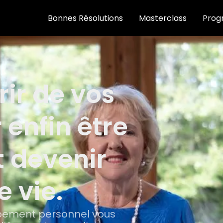
Bonnes Résolutions
Masterclass
Prog
ir de vos
 enfin être
 devenir
e vie.
ppement personnel vous