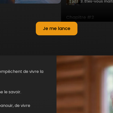
3. Etes-vous maît
Chapitre
#2
Je me lance
1. La peur, le mote
2. Le grand outil d
Chapitre
#3
empêchent de vivre la
1. Comment deveni
 le savoir.
nouir, de vivre
2. Les 5 blessure