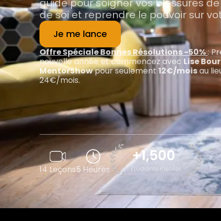
guide pour soigner vos blessures de 
de soi et reprendre le pouvoir sur vot
Je me lance
Offre Spéciale Bonnes Résolutions -50%
: P
nouvelle année et commencez avec
Lise Bou
MentorShow
pour seulement
12€/mois
au lie
24€/mois.
Merci Lise pour ce partage. Très beau c
14 Leçons
5 Heures
Olivier L.
08/09/2023