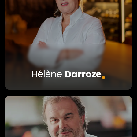
.
Hélène
Darroze