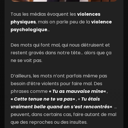
16. Comment surmonter les épreuves
06:24
Tous les médias évoquent les
violences
dans une relation
min
physiques
, mais on parle peu de la
violence
sans nourrir la haine ni la rancœur ?
psychologique
…
Des mots qui font mal, qui nous détruisent et
restent gravés dans notre tête… alors que ça
ne se voit pas.
D’ailleurs, les mots n’ont parfois même pas
besoin d’être violents pour faire mal. Des
phrases comme
«
Tu as mauvaise mine
«
,
«
Cette tenue ne te va pas
«
,
«
Tu étais
vraiment belle quand on s’est rencontrés
«
…
peuvent, dans certains cas, faire autant de mal
que des reproches ou des insultes.