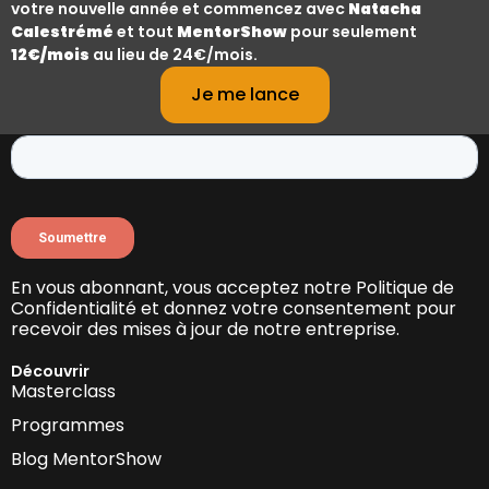
votre nouvelle année et commencez avec
Natacha
Calestrémé
et tout
MentorShow
pour seulement
12€/mois
au lieu de 24€/mois.
Tenez-vous informé(e) des nouvelles sorties et des
promotions
Je me lance
avec la newsletter MentorShow.
En vous abonnant, vous acceptez notre Politique de
Confidentialité et donnez votre consentement pour
recevoir des mises à jour de notre entreprise.
Découvrir
Masterclass
Programmes
Blog MentorShow