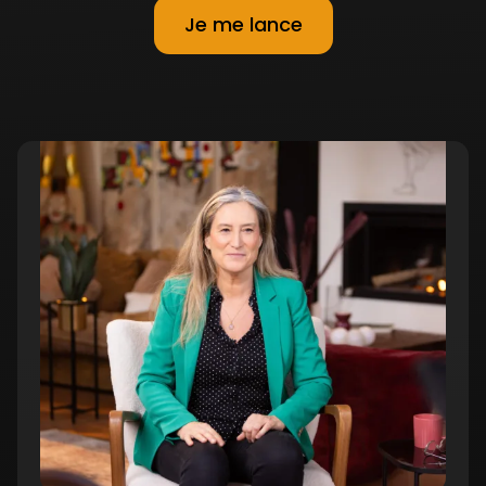
11. Nourrir son estime de soi.
09:09 min
Je me lance
12. Les attitudes à adopter pour
13:46
diminuer l'impact
min
émotionnel et psychologique de la
manipulation
et du harcèlement.
Chapitre
#4
13. La méthode pour reprendre les
06:15
rênes de son destin.
min
14. Comment se libérer du poids du
20:21
passé ?
min
15. Comment se libérer des blessures
07:31
de l’enfance ?
min