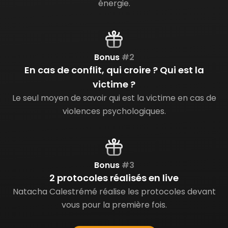
énergie.
7. Etes-vous vraiment dépendant
06:44
affectif ?
min
Bonus
#2
En cas de conflit, qui croire ? Qui est la
8. Que cache la notion de flamme
10:33
victime ?
jumelle ?
min
Le seul moyen de savoir qui est la victime en cas de
violences psychologiques.
9. La seule question importante à se
05:36
poser pour
min
s’en sortir
Chapitre
#3
Bonus
#3
2 protocoles réalisés en live
10. Les stratégies pour être résilient
22:28
et favoriser la
min
Natacha Calestrémé réalise les protocoles devant
guérison émotionnelle.
vous pour la première fois.