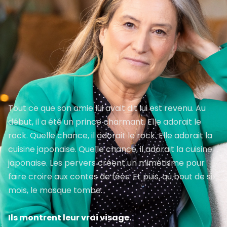
Tout ce que son amie lui avait dit lui est revenu. Au
début, il a été un prince charmant. Elle adorait le
rock. Quelle chance, il adorait le rock. Elle adorait la
cuisine japonaise. Quelle chance, il adorait la cuisine
japonaise. Les pervers créent un mimétisme pour
faire croire aux contes de fées. Et puis, au bout de six
mois, le masque tombe.
Ils montrent leur vrai visage.