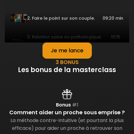
2. Faire le point sur son couple.
09:20 min
3. Relation saine ou pathologique,
10:15
comment
min
faire la différence ?
Je me lance
Chapitre
#2
3 BONUS
Les bonus de la masterclass
4. Les processus à l’oeuvre lors
10:56
d’une épreuve
min
dans une relation.
5. Comment reconnaître une
14:28
Bonus
#1
relation toxique
min
Comment aider un proche sous emprise ?
et une manipulation ?
La méthode contre-intuitive (et pourtant la plus
efficace) pour aider un proche à retrouver son
6. Faire le point sur sa situation.
09:07 min