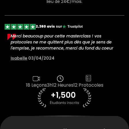
lieu de 24€/mois.
2,360 avis
sur
Magnifique Masterclass, j'ai trouvé plein de pistes et
de prise de conscience, merci Natacha Calestrémé
pour ce partage si riche
Pascal
15/04/2024
18 Leçons
3h12 Heures
12 Protocoles