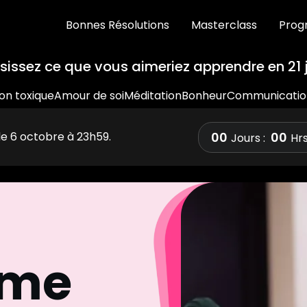
Bonnes Résolutions
Masterclass
Prog
sissez ce que vous aimeriez apprendre en 21 
ion toxique
Amour de soi
Méditation
Bonheur
Communicatio
00
00
le 6 octobre à 23h59.
Jours :
Hrs
mme