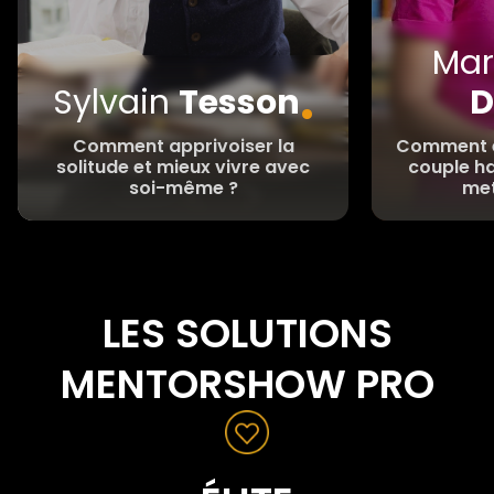
Mar
.
Sylvain
Tesson
D
Comment apprivoiser la
Comment en
solitude et mieux vivre avec
couple h
soi-même ?
met
LES SOLUTIONS
MENTORSHOW PRO