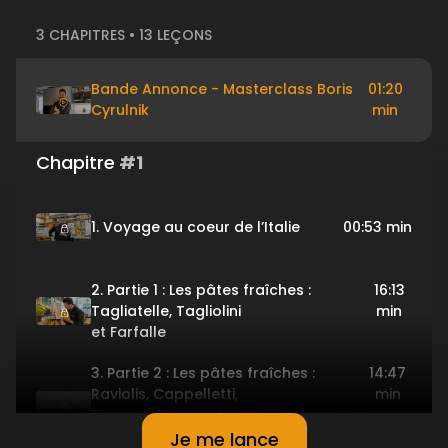
3 CHAPITRES • 13 LEÇONS
Bande Annonce - Masterclass Boris
01:20
Cyrulnik
min
Chapitre
#1
1. Voyage au coeur de l’Italie
00:53 min
2. Partie 1 : Les pâtes fraîches :
16:13
Tagliatelle, Tagliolini
min
et Farfalle
3. Partie 2 : Les pâtes fraîches :
14:47
Raviolis, Cappelletti,
min
Triangolini, Mezzelune et Cappellacci
farcis à base de ricotta
Je me lance