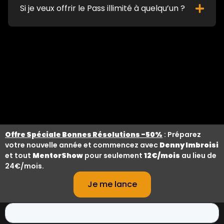
Si je veux offrir le Pass illimité à quelqu’un ?
Offre Spéciale Bonnes Résolutions -50%
: Préparez
votre nouvelle année et commencez avec
Denny Imbroisi
et tout
MentorShow
pour seulement
12€/mois
au lieu de
24€/mois.
Tenez-vous informé(e) des nouvelles sorties et des
promotions
Je me lance
avec la newsletter MentorShow.