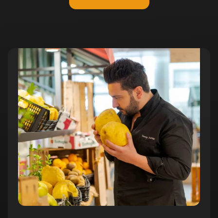
4. Partie 3 : Raviolis farcis à base de
03:14
ricotta et basilic
min
Chapitre
#2
5. La focaccia
07:10 min
Chapitre
#3
6. Les artichauts frits
09:22 min
7. Le tiramisu
05:58 min