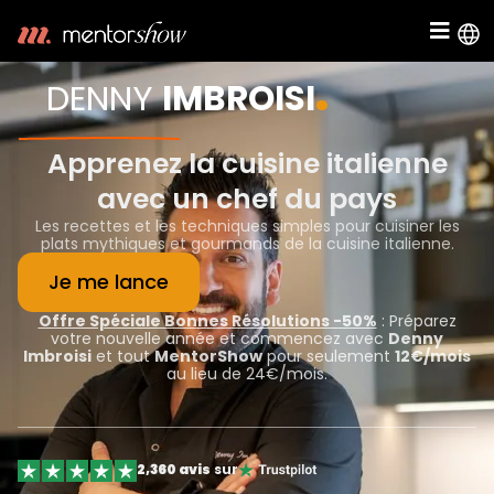
.
DENNY
IMBROISI
Apprenez la cuisine italienne
avec un chef du pays
Les recettes et les techniques simples pour cuisiner les
plats mythiques et gourmands de la cuisine italienne.
Je me lance
Offre Spéciale Bonnes Résolutions -50%
: Préparez
votre nouvelle année et commencez avec
Denny
Imbroisi
et tout
MentorShow
pour seulement
12€/mois
au lieu de 24€/mois.
2,360 avis
sur