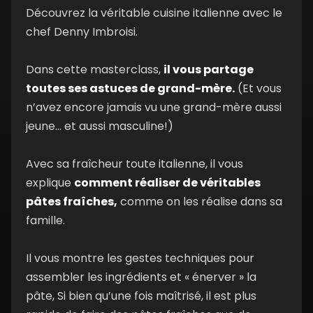
Découvrez la véritable cuisine italienne avec le
8. La panna cotta
07:55 min
chef Denny Imbroisi.
Dans cette masterclass,
il vous partage
9. Carpaccio de poisson
11:52 min
toutes ses astuces de grand-mère.
(Et vous
n’avez encore jamais vu une grand-mère aussi
10. Burrata crémeuse, jus de
08:42
jeune… et aussi masculine!)
concombre, pomme verte,
min
balsamique blanc
Avec sa fraîcheur toute italienne, il vous
explique
comment réaliser de véritables
11. Les Rigatoni Cacio e Pepe
12:03 min
pâtes fraîches,
comme on les réalise dans sa
famille.
12. La véritable Spaghetti alla
12:16
Il vous montre les gestes techniques pour
Carbonara
min
assembler les ingrédients et « énerver » la
pâte, Si bien qu’une fois maîtrisé, il est plus
13. Risotto Grana Padano et
11:36