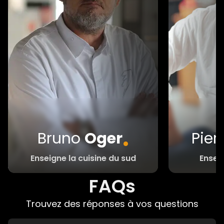
.
Bruno
Oger
Pier
Enseigne la cuisine du sud
Enseig
FAQs
Trouvez des réponses à vos questions