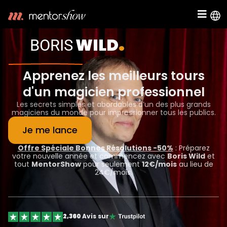
.
WILD
BORIS
Apprenez les meilleurs tours
d'un magicien professionnel
Les secrets simples et abordables d’un des plus grands
magiciens du monde pour impressionner tous les publics.
Je me lance
Offre Spéciale Bonnes Résolutions -50%
: Préparez
votre nouvelle année et commencez avec
Boris Wild
et
tout
MentorShow
pour seulement
12€/mois
au lieu de
24€/mois.
2,360
Avis sur