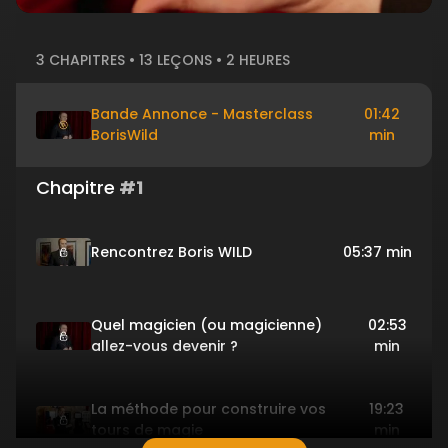
3 CHAPITRES • 13 LEÇONS • 2 HEURES
Bande Annonce - Masterclass
01:42
BorisWild
min
Chapitre
#1
Rencontrez Boris WILD
05:37 min
Quel magicien (ou magicienne)
02:53
allez-vous devenir ?
min
La méthode pour construire vos
19:23
tours de magie
min