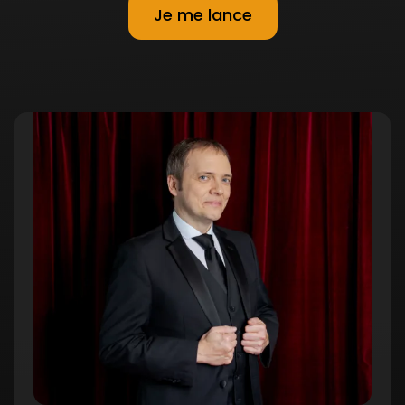
Je me lance
L’art de rendre réels vos tours de
14:01
magie
min
Chapitre
#2
Transformer une série de tours en
16:04
mini-spectacle
min
Le public
13:42 min
Les lieux pour trouver des
02:23
spectateurs
min
L’importance de l’émotion
14:03 min