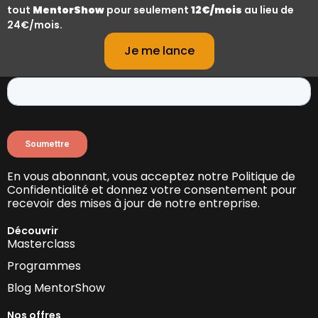
tout
MentorShow
pour seulement
12€/mois
au lieu de
24€/mois.
Tenez-vous informé(e) des nouvelles sorties et des
promotions
Je me lance
avec la newsletter MentorShow.
En vous abonnant, vous acceptez notre Politique de
Confidentialité et donnez votre consentement pour
recevoir des mises à jour de notre entreprise.
Découvrir
Masterclass
Programmes
Blog MentorShow
Nos offres