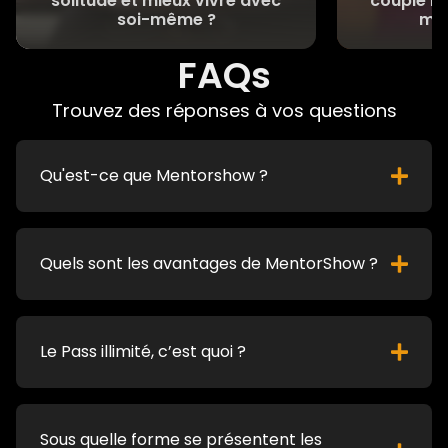
solitude et mieux vivre avec
couple h
soi-même ?
met
FAQs
Trouvez des réponses à vos questions
Qu'est-ce que Mentorshow ?
Quels sont les avantages de MentorShow ?
Le Pass illimité, c’est quoi ?
Sous quelle forme se présentent les