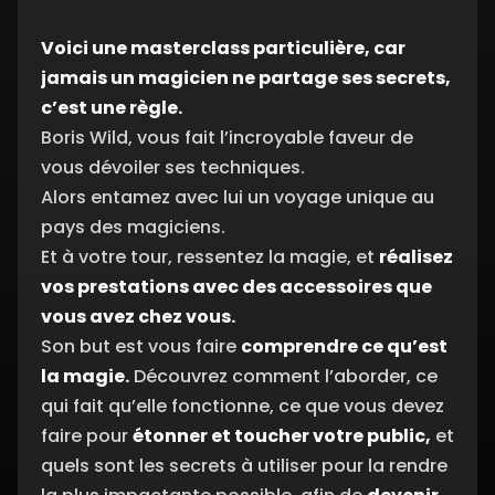
Voici une masterclass particulière, car
Comment apporter de la nouveauté
12:38
jamais un magicien ne partage ses secrets,
dans vos tours
min
c’est une règle.
Boris Wild, vous fait l’incroyable faveur de
vous dévoiler ses techniques.
Illusion VS perception
08:26 min
Alors entamez avec lui un voyage unique au
pays des magiciens.
Chapitre
#3
Et à votre tour, ressentez la magie, et
réalisez
vos prestations avec des accessoires que
Misdirection
07:49 min
vous avez chez vous.
Son but est vous faire
comprendre ce qu’est
la magie.
Découvrez comment l’aborder, ce
Techniques psychologiques
09:30 min
qui fait qu’elle fonctionne, ce que vous devez
faire pour
étonner et toucher votre public,
et
quels sont les secrets à utiliser pour la rendre