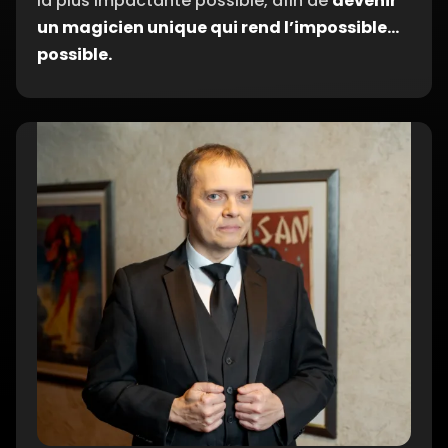
la plus impactante possible, afin de
devenir
Faire rêver le public
04:13 min
un magicien unique qui rend l’impossible…
possible.