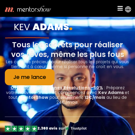
.
KEV
ADAMS
Tous les secrets pour réaliser
vos rêves, même les plus fous
Les conseils précieux pour réaliser tous les projets qui vous
tiennent à cœur, même si personne ne croit en vous.
Je me lance
Offre Spéciale Bonnes Résolutions -50%
: Préparez
votre nouvelle année et commencez avec
Kev Adams
et
tout
MentorShow
pour seulement
12€/mois
au lieu de
24€/mois.
2,360 avis
sur