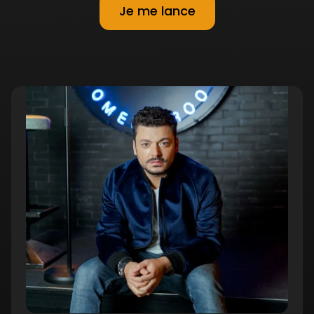
Je me lance
3. Courez dans votre ligne
08:12 min
4. Projetez ce que vous avez envie
10:26
d’être
min
Chapitre
#3
5. Passez à l’action
11:02 min
6. Soyez vraiment productif
08:51 min
Chapitre
#4
7. Dépassez la peur des critiques
14:46 min