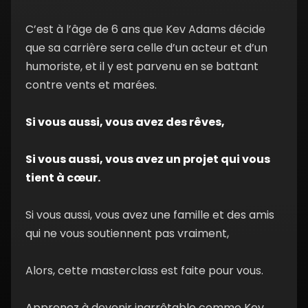
C’est à l’âge de 6 ans que Kev Adams décide
que sa carrière sera celle d’un acteur et d’un
8. Créez l’environnement idéal
09:29 min
humoriste, et il y est parvenu en se battant
contre vents et marées.
Chapitre
#5
Si vous aussi, vous avez des rêves,
9. Transformez vos échecs en
06:41
succès
min
Si vous aussi, vous avez un projet qui vous
tient à cœur.
10. Le processus créatif
10:29 min
Si vous aussi, vous avez une famille et des amis
qui ne vous soutiennent pas vraiment,
11. Programmez-vous à réussir
08:37 min
Alors, cette masterclass est faite pour vous.
Apprenez à devenir inarrêtable comme Kev