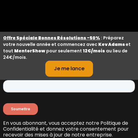
Offre Spéciale Bonnes Résolutions -50%
: Préparez
votre nouvelle année et commencez avec
Kev Adams
et
tout
MentorShow
pour seulement
12€/mois
au lieu de
24€/mois.
Tenez-vous informé(e) des nouvelles sorties et des
promotions
Je me lance
avec la newsletter MentorShow.
En vous abonnant, vous acceptez notre Politique de
Confidentialité et donnez votre consentement pour
recevoir des mises à jour de notre entreprise.