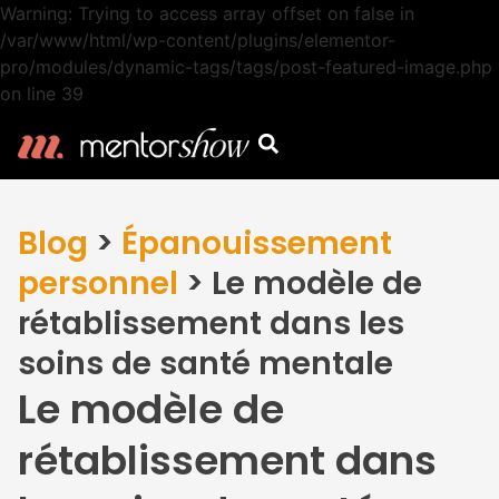
Warning: Trying to access array offset on false in
/var/www/html/wp-content/plugins/elementor-
pro/modules/dynamic-tags/tags/post-featured-image.php
on line 39
Blog
>
Épanouissement
personnel
>
Le modèle de
rétablissement dans les
soins de santé mentale
Le modèle de
rétablissement dans