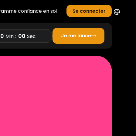
ramme confiance en soi
Se connecter
00
00
Je me lance
Min :
Sec