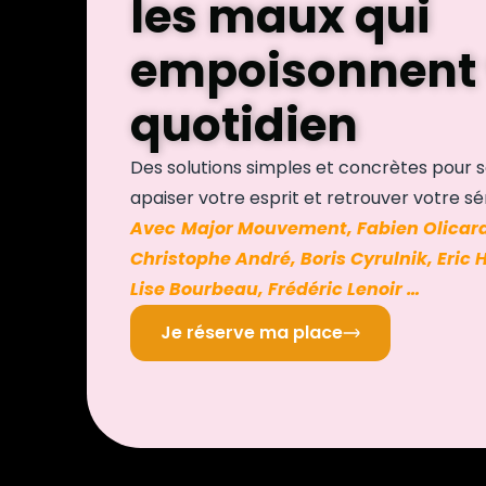
les maux qui
empoisonnent 
quotidien
Des solutions simples et concrètes pour s
apaiser votre esprit et retrouver votre sé
Avec
Major Mouvement, Fabien Olicard
Christophe André, Boris Cyrulnik, Eric 
Lise Bourbeau, Frédéric Lenoir …
Je réserve ma place