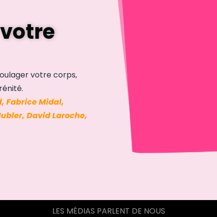
votre
oulager votre corps,
rénité.
, Fabrice Midal,
Hubler, David Laroche,
LES MÉDIAS PARLENT DE NOUS