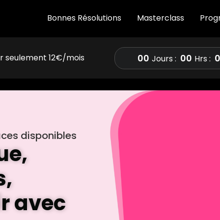
Bonnes Résolutions
Masterclass
Prog
00
00
ur seulement 12€/mois
Jours :
Hrs :
ces disponibles
ue,
s,
ir avec